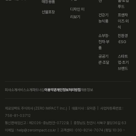
션
물·로컬
매장용품
푸드
디자인 미
선물포장
건강기
프랜차
리보기
능식품
이즈·외
식
소부장·
친환경
전자·부
·ESG
품
공공기
스타트
관·조달
업·초기
브랜드
회사소개
서비스소개
파트너십
이용약관
개인정보처리방침
채용정보
제로임팩트 주식회사 (ZERO IMPACT Inc.) | 대표이사 : 모덕준 | 사업자등록번호 :
758-81-03712
통신판매업신고 : 제2026-충남천안-0722호 | 충청남도 천안시 서북구 불당36길 63
이메일 : help@zeroimpact.co.kr | 고객센터 : 010-8214-7074 (평일 10:30 ~