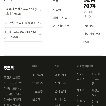
쿠폰
7074
PG 결제 서비스 도입 안내 (카
적립금
→
평일 10:30 ~
카오페이·토스)
17:30
대량 구매 할인
FSC 인증 신규 상품 입고 안내
→
정기배송 혜택
상품 문의
개인정보처리방침 개정 안내
배송/반품 문의
→
(2026.03)
FAQ
제품
서비스
업종별 패키지
5분팩
식품·배
이커머
배달용기
대량 구매
품질은 그대로,
달·카페
스·쇼핑
합리적인 가격의
택배박스
정기 배송
몰
친환경 포장재.
제조기
화장품·
비닐봉투
견적 문의
5분팩은 고객의
업
뷰티
완충재
AI 패키징
성공을 위해 최
의류·패
농수산
선을 다합니다.
추천