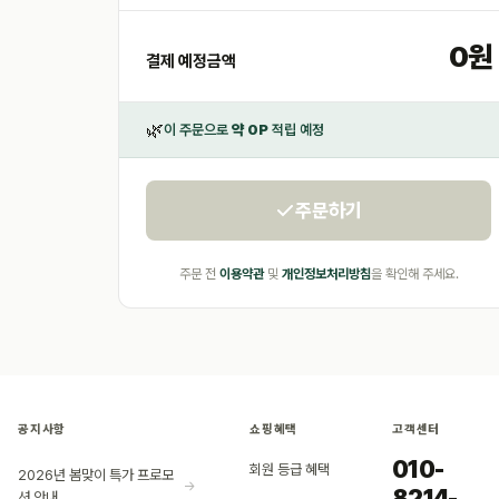
0
원
결제 예정금액
🌿
이 주문으로
약
0
P
적립 예정
주문하기
주문 전
이용약관
및
개인정보처리방침
을 확인해 주세요.
공지사항
쇼핑혜택
고객센터
010-
회원 등급 혜택
2026년 봄맞이 특가 프로모
→
8214-
션 안내