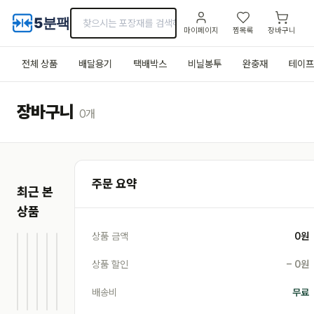
5분팩
마이페이지
찜목록
장바구니
전체 상품
배달용기
택배박스
비닐봉투
완충재
테이프
장바구니
0
개
주문 요약
최근 본
상품
상품 금액
0
원
[img]
[img]
[img]
[img]
[img]
크라프트 도시락 (대)
PP 밀폐용기 세트
사탕수수 펄프 용기
보온 배달봉투 (대)
종이컵 (7oz) 1000개
상품 할인
− 0원
42,500
35,100
22,000
72,000
38,250
15%
10%
20%
15%
원
원
원
원
원
배송비
무료